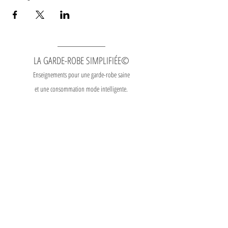
LA GARDE-ROBE SIMPLIFIÉE©
Enseignements pour une garde-robe saine
et une consommation mode intelligente.
Contact
|
Heures
d'ouverture
S'abonner à l'infolettre
Télécharger l'application mobile | Gratuit