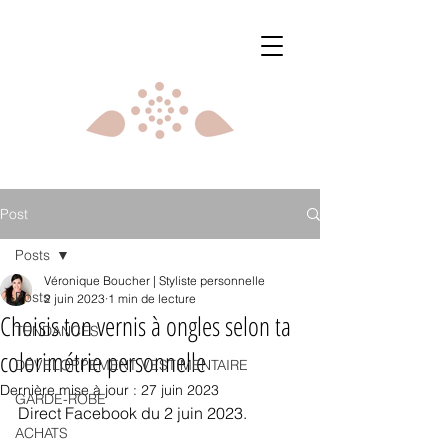
Post
Posts
Véronique Boucher | Styliste personnelle
Posts
2 juin 2023
1 min de lecture
Choisis ton vernis à ongles selon ta
TENDANCES
colorimétrie personnelle
DÉVELOPPEMENT VESTIMENTAIRE
Dernière mise à jour :
27 juin 2023
GARDE-ROBE
Direct Facebook du 2 juin 2023.
ACHATS