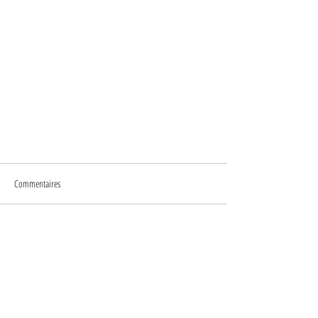
Commentaires
Rédigez un commentaire...
PLEINS FEUX SUR LES PANTALONS
LA GARDE-ROBE SIMPLIFIÉE©