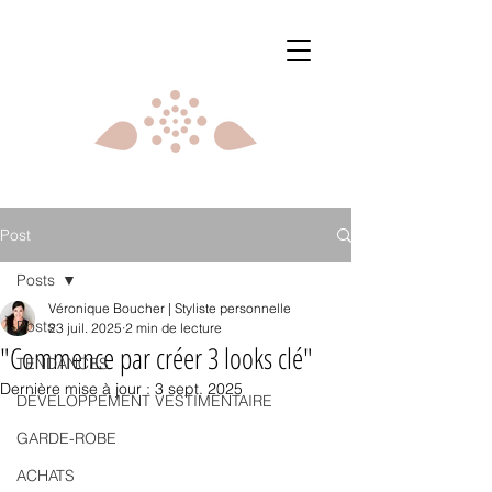
Post
Posts
Véronique Boucher | Styliste personnelle
Posts
23 juil. 2025
2 min de lecture
"Commence par créer 3 looks clé"
TENDANCES
Dernière mise à jour :
3 sept. 2025
DÉVELOPPEMENT VESTIMENTAIRE
GARDE-ROBE
ACHATS