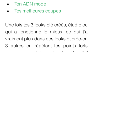
Ton ADN mode
Tes meilleures coupes
Une fois tes 3 looks clé créés, étudie ce 
qui a fonctionné le mieux, ce qui t'a 
vraiment plus dans ces looks et crée-en 
3 autres en répétant les points forts 
mais sans faire de "copié-collé" 
intégral. Tu veux quand même un peu 
de diversité !!
Véronique Boucher
Styliste personnelle & Propriétaire de LA GARDE-
ROBE SIMPLIFIÉE©
www.veroniqueboucher.com