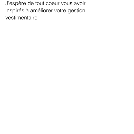
J'espère de tout coeur vous avoir 
inspirés à améliorer votre gestion 
vestimentaire
. 
Sur ce, je vous souhaite un très 
beau passage vers la nouvelle 
année.
Véronique Boucher
Styliste personnelle
Créatrice de LA GR SIMPLIFIÉE
Véronique Boucher Styliste personnelle
Profil vestimentaire
Connaissance de soi vestimentaire
Acheter mieux acheter moins
Satisfaction vestimentaire
Acheter selon ses besoins réels
Garde-robe
garde-robe capsule
épurer sa garde-robe
Garde-robe simplifiée
Défi vestimentaire
ménage de la garde-robe