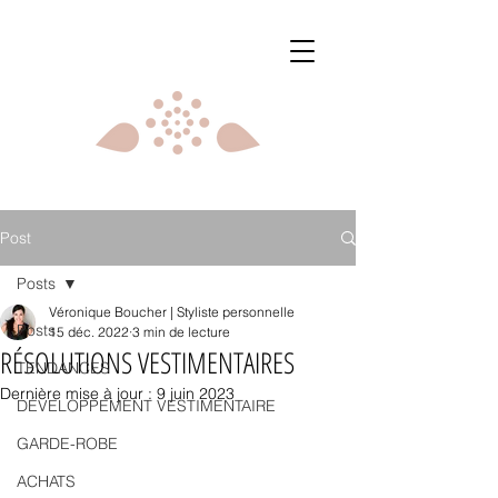
Post
Posts
Véronique Boucher | Styliste personnelle
Posts
15 déc. 2022
3 min de lecture
RÉSOLUTIONS VESTIMENTAIRES
TENDANCES
Dernière mise à jour :
9 juin 2023
DÉVELOPPEMENT VESTIMENTAIRE
GARDE-ROBE
ACHATS