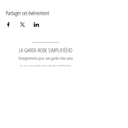
Partager cet événement
LA GARDE-ROBE SIMPLIFIÉE©
Enseignements pour une garde-robe saine
et une consommation mode intelligente.
Contact
|
Heures
d'ouverture