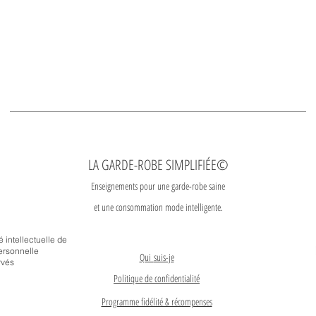
LA GARDE-ROBE SIMPLIFIÉE©
Enseignements pour une garde-robe saine
et une consommation mode intelligente.
é intellectuelle de
ersonnelle
Qui
suis-je
rvés
Politique de confidentialité
Programme fidélité & récompenses