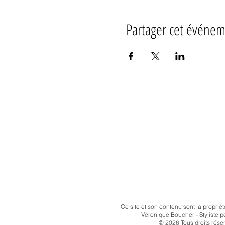
Partager cet événe
Ce site et son contenu
sont la propriét
Véronique Boucher - Styliste p
© 2026 Tous droits rése