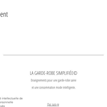
ment
LA GARDE-ROBE SIMPLIFIÉE©
Enseignements pour une garde-robe saine
et une consommation mode intelligente.
é intellectuelle de
ersonnelle
Qui
suis-je
rvés