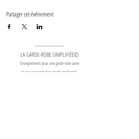
Partager cet événement
LA GARDE-ROBE SIMPLIFIÉE©
Enseignements pour une garde-robe saine
et une consommation mode intelligente.
Contact
|
Heures
d'ouverture