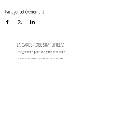
Partager cet événement
LA GARDE-ROBE SIMPLIFIÉE©
Enseignements pour une garde-robe saine
et une consommation mode intelligente.
Contact
|
Heures
d'ouverture