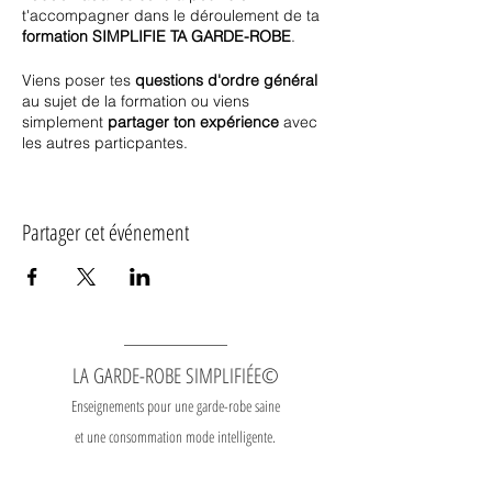
t'accompagner dans le déroulement de ta
formation SIMPLIFIE TA GARDE-ROBE
.
Viens poser tes
questions d'ordre général
au sujet de la formation ou viens
simplement
partager ton expérience
avec
les autres particpantes.
Les séances se déroulent les
**lundis** de
12h15 à 13h00
via la plateforme zoom.
Partager cet événement
Elles sont
incluses
dans tous les forfaits.
Les séances pour la
saison AUTOMNE
se
dérouleront
du lundi 9 septembre au lundi
9 décembre 2024
.
Dates à venir pour la saison hiver 2025.
LA GARDE-ROBE SIMPLIFIÉE©
REDIFFUSIONS AUDIOS
Enseignements pour une garde-robe saine
Ces rencontres se veulent un endroit
convivial pour
échanger, partager et
et une consommation mode intelligente.
discuter
à propos de la formation et tout
sujet connexe à la gestion de la garde-
robe. Certaines parties de certaines