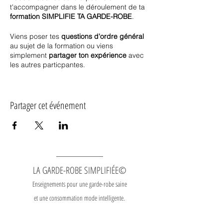
t'accompagner dans le déroulement de ta
formation SIMPLIFIE TA GARDE-ROBE
.
Viens poser tes
questions d'ordre général
au sujet de la formation ou viens
simplement
partager ton expérience
avec
les autres particpantes.
Les séances se déroulent les
**lundis** de
12h15 à 13h00
via la plateforme zoom.
Partager cet événement
Elles sont
incluses
dans tous les forfaits.
Les séances pour la
saison AUTOMNE
se
dérouleront
du lundi 9 septembre au lundi
9 décembre 2024
.
Dates à venir pour la saison hiver 2025.
LA GARDE-ROBE SIMPLIFIÉE©
REDIFFUSIONS AUDIOS
Enseignements pour une garde-robe saine
Ces rencontres se veulent un endroit
convivial pour
échanger, partager et
et une consommation mode intelligente.
discuter
à propos de la formation et tout
sujet connexe à la gestion de la garde-
robe. Certaines parties de certaines