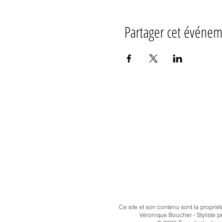
Partager cet événe
Ce site et son contenu
sont la propriét
Véronique Boucher - Styliste p