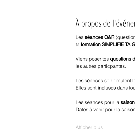
À propos de l'évén
Les 
séances Q&R
 (questio
ta 
formation SIMPLIFIE T
Viens poser tes
 questions d
les autres particpantes.
Les séances se déroulent l
Elles sont
 incluses
 dans tous
Les séances pour la 
saiso
Dates à venir pour la saiso
Afficher plus