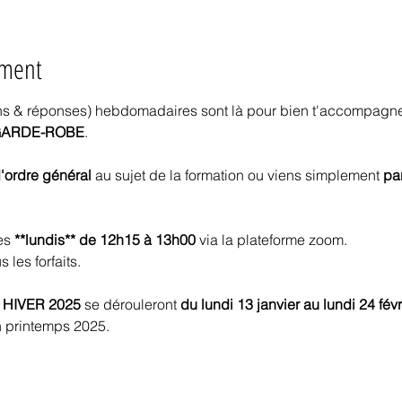
ement
ns & réponses) hebdomadaires sont là pour bien t'accompagne
A GARDE-ROBE
.
'ordre général
 au sujet de la formation ou viens simplement 
pa
es 
**lundis** de 12h15 à 13h00 
via la plateforme zoom.
 les forfaits.
n HIVER 2025
 se dérouleront 
du lundi 13 janvier au lundi 24 fév
n printemps 2025.