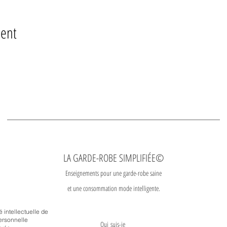
ment
LA GARDE-ROBE SIMPLIFIÉE©
Enseignements pour une garde-robe saine
et une consommation mode intelligente.
é intellectuelle de
ersonnelle
Qui
suis-je