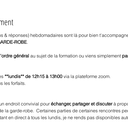
ement
ns & réponses) hebdomadaires sont là pour bien t'accompagne
 GARDE-ROBE
.
'ordre général
 au sujet de la formation ou viens simplement 
pa
es 
**lundis** de 12h15 à 13h00 
via la plateforme zoom.
 les forfaits.
un endroit convivial pour 
échanger, partager et discuter 
à prop
de la garde-robe.  Certaines parties de certaines rencontres peu
tant en direct à tous les lundis, je ne rends pas disponibles a