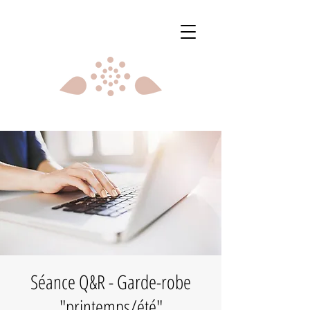
Séance Q&R - Garde-robe
"printemps/été"