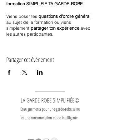
formation SIMPLIFIE TA GARDE-ROBE
.
Viens poser tes
questions d'ordre général
au sujet de la formation ou viens
simplement
partager ton expérience
avec
les autres particpantes.
Les séances se déroulent les
**lundis** de
12h15 à 13h00
via la plateforme zoom.
Partager cet événement
Elles sont
incluses
dans tous les forfaits.
Les séances pour la
saison P&É
se
dérouleront
du lundi 4 mars au lundi 10
juin
.
Ces séances
ne sont pas
enregistrées.
LA GARDE-ROBE SIMPLIFIÉE©
Il n'y a pas de "nouvelle matière"
Enseignements pour une garde-robe saine
enseignée mais
mes
et une consommation mode intelligente.
réponses/commentaires
aux
questions/interventions des
participantes
t'aideront
énormément
dans ta progression et ta motivation.