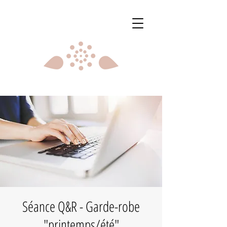
Séance Q&R - Garde-robe
"printemps/été"