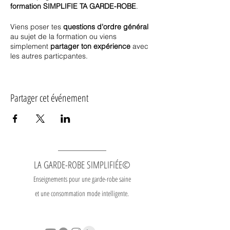
formation SIMPLIFIE TA GARDE-ROBE
.
Viens poser tes
questions d'ordre général
au sujet de la formation ou viens
simplement
partager ton expérience
avec
les autres particpantes.
Les séances se déroulent les
**lundis** de
12h15 à 13h00
via la plateforme zoom.
Partager cet événement
Elles sont
incluses
dans tous les forfaits.
Les séances pour la
saison P&É
se
dérouleront
du lundi 4 mars au lundi 10
juin
.
Ces séances
ne sont pas
enregistrées.
LA GARDE-ROBE SIMPLIFIÉE©
Il n'y a pas de "nouvelle matière"
Enseignements pour une garde-robe saine
enseignée mais
mes
et une consommation mode intelligente.
réponses/commentaires
aux
questions/interventions des
participantes
t'aideront
énormément
dans ta progression et ta motivation.