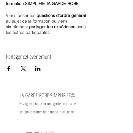
formation SIMPLIFIE TA GARDE-ROBE
.
Viens poser tes
questions d'ordre général
au sujet de la formation ou viens
simplement
partager ton expérience
avec
les autres particpantes.
Les séances se déroulent les
**lundis** de
12h15 à 13h00
via la plateforme zoom.
Partager cet événement
Elles sont
incluses
dans tous les forfaits.
Les séances pour la
saison P&É
se
dérouleront
du lundi 4 mars au lundi 10
juin
.
Ces séances
ne sont pas
enregistrées.
LA GARDE-ROBE SIMPLIFIÉE©
Il n'y a pas de "nouvelle matière"
Enseignements pour une garde-robe saine
enseignée mais
mes
et une consommation mode intelligente.
réponses/commentaires
aux
questions/interventions des
participantes
t'aideront
énormément
dans ta progression et ta motivation.