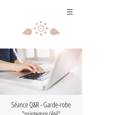
Séance Q&R - Garde-robe
"printemps/été"