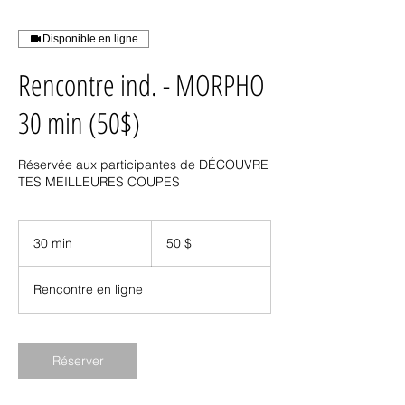
Disponible en ligne
Rencontre ind. - MORPHO
30 min (50$)
Réservée aux participantes de DÉCOUVRE
TES MEILLEURES COUPES
50 dollars
canadiens
30 min
3
50 $
0
m
Rencontre en ligne
i
n
Réserver