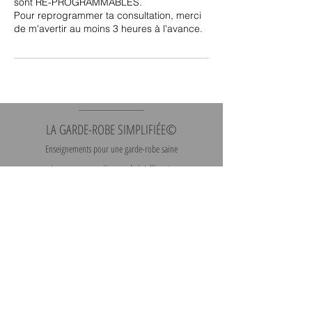
sont RE-PROGRAMMABLES.
Pour reprogrammer ta consultation, merci
de m'avertir au moins 3 heures à l'avance.
LA GARDE-ROBE SIMPLIFIÉE©
Enseignements pour une garde-robe saine
et une consommation mode intelligente.
Contact
|
Heures
d'ouverture