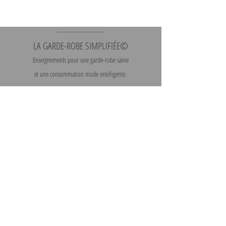
LA GARDE-ROBE SIMPLIFIÉE©
Enseignements pour une garde-robe saine
et une consommation mode intelligente.
Contact
|
Heures
d'ouverture
S'abonner à l'infolettre
Télécharger l'application mobile | Gratuit
Politique de confidentialité