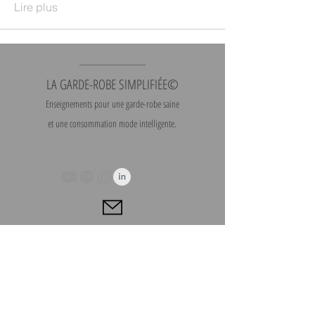
Lire plus
LA GARDE-ROBE SIMPLIFIÉE©
Enseignements pour une garde-robe saine
et une consommation mode intelligente.
Contact
|
Heures
d'ouverture
S'abonner à l'infolettre
Télécharger l'application mobile | Gratuit