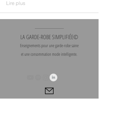
Lire plus
LA GARDE-ROBE SIMPLIFIÉE©
Enseignements pour une garde-robe saine
et une consommation mode intelligente.
Contact
|
Heures
d'ouverture
S'abonner à l'infolettre
Télécharger l'application mobile | Gratuit