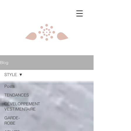
Blog
STYLE
Posts
TENDANCES
DÉVELOPPEMENT
VESTIMENTAIRE
GARDE-
ROBE