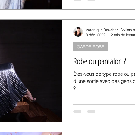
Véronique Boucher | Styliste 
8 déc. 2022
2 min de lectu
GARDE-ROBE
Robe ou pantalon ?
Êtes-vous de type robe ou p
d'une sortie avec des gens
?