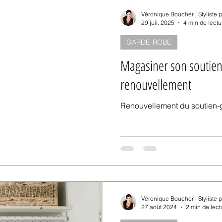
Véronique Boucher | Styliste 
29 juil. 2025
4 min de lectu
GARDE-ROBE
Magasiner son soutien
renouvellement
Renouvellement du soutien-g
Véronique Boucher | Styliste 
27 août 2024
2 min de lect