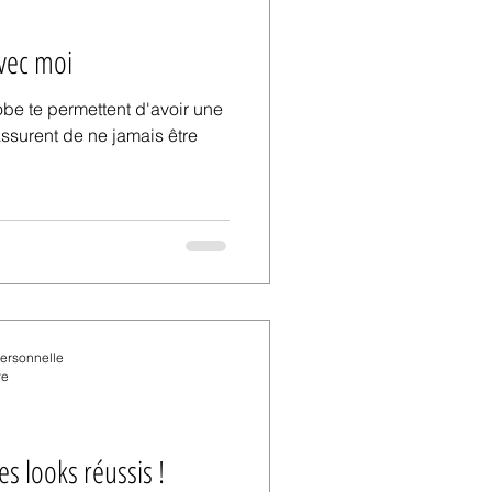
avec moi
obe te permettent d'avoir une
assurent de ne jamais être
personnelle
re
 | Pour des looks réussis !