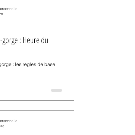
personnelle
re
-gorge : Heure du
orge : les règles de base
personnelle
ure