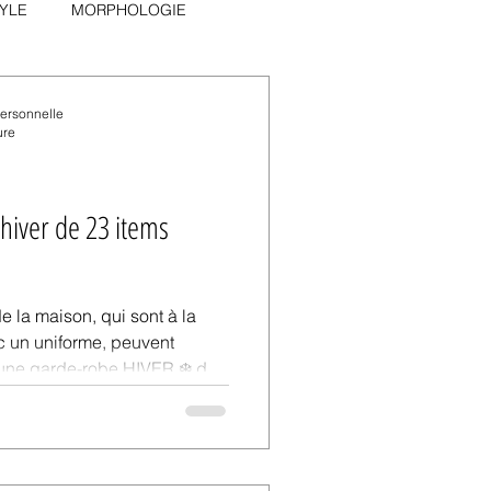
YLE
MORPHOLOGIE
personnelle
ure
hiver de 23 items
de la maison, qui sont à la
vec un uniforme, peuvent
 une garde-robe HIVER ❄️ de