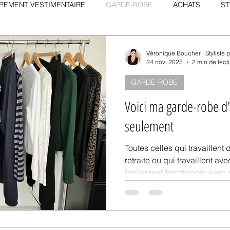
PEMENT VESTIMENTAIRE
GARDE-ROBE
ACHATS
ST
Véronique Boucher | Styliste 
24 nov. 2025
2 min de lect
GARDE-ROBE
Voici ma garde-robe d'
seulement
Toutes celles qui travaillent 
retraite ou qui travaillent a
facilement fonctionner avec
30 items et moins.