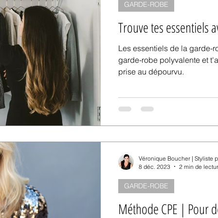
GARDE-ROBE
Trouve tes essentiels 
Les essentiels de la garde-r
garde-robe polyvalente et t'
prise au dépourvu.
Véronique Boucher | Styliste 
8 déc. 2023
2 min de lectu
GARDE-ROBE
Méthode CPE