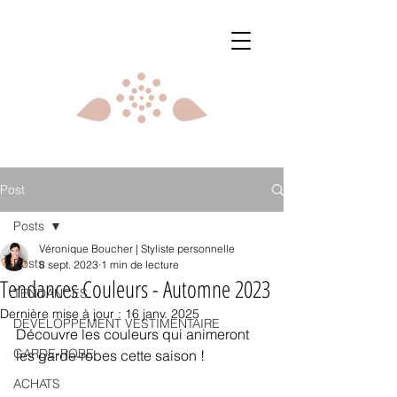
Post
Posts
Véronique Boucher | Styliste personnelle
Posts
8 sept. 2023
1 min de lecture
Tendances Couleurs - Automne 2023
TENDANCES
Dernière mise à jour :
16 janv. 2025
DÉVELOPPEMENT VESTIMENTAIRE
Découvre les couleurs qui animeront 
GARDE-ROBE
les garde-robes cette saison !
ACHATS