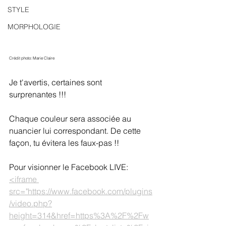
STYLE
MORPHOLOGIE
Crédit photo: Marie Claire
Je t'avertis, certaines sont 
surprenantes !!!
Chaque couleur sera associée au 
nuancier lui correspondant. De cette 
façon, tu évitera les faux-pas !!
Pour visionner le Facebook LIVE:
<iframe 
src="https://www.facebook.com/plugins
/video.php?
height=314&href=https%3A%2F%2Fw