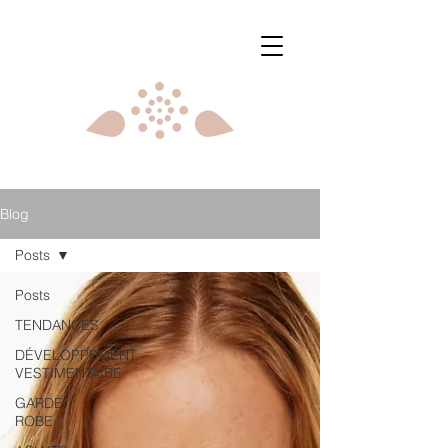
Blog
Posts
Posts
TENDANCES
DÉVELOPPEMENT
VESTIMENTAIRE
GARDE-
ROBE