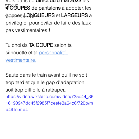
Vois dans ce 
direct du 5 mai 2023
 les 
STYLE
4 COUPES de pantalons
 à adopter, les 
bonnes
 LONGUEURS
 et 
LARGEURS
 à 
MORPHOLOGIE
privilégier pour éviter de faire des faux 
pas vestimentaires!!
Tu choisis 
TA COUPE
 selon ta 
silhouette et ta
personnalité 
vestimentaire
.
Saute dans le train avant qu'il ne soit 
trop tard et que le gap d'adaptation 
soit trop difficile à rattraper...
https://video.wixstatic.com/video/725c44_36
16190947dc45f2985f7ceefe3a64c6/720p/m
p4/file.mp4