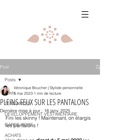
Post
Posts
Véronique Boucher | Styliste personnelle
Posts
5 mai 2023
1 min de lecture
PLEINS FEUX SUR LES PANTALONS
TENDANCES
Dernière mise à jour :
16 janv. 2025
DÉVELOPPEMENT VESTIMENTAIRE
Fini les skinny ! Maintenant, on élargis 
GARDE-ROBE
les pantalons !
ACHATS