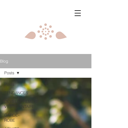
Blog
Posts
Posts
TENDANCES
DÉVELOPPEMENT
VESTIMENTAIRE
GARDE-
ROBE