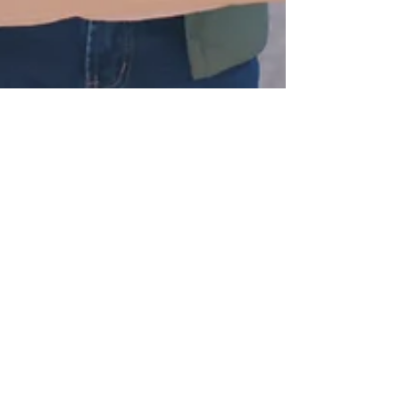
Véronique Boucher | Styliste personnelle
13 oct. 2022
3 min de lecture
ACHATS
GREENWASHING (ou l'écoblanchiment)
Est-ce que le marketing "vert" influence vos
achats vestimentaires ? Si oui, lisez ceci pour
vous assurer de faire de bons choix.