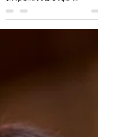
Trouve tes essentiels avec moi
Les essentiels de la garde-robe te permettent
d'avoir une garde-robe polyvalente et t'assurent
de ne jamais être prise au dépourvu.