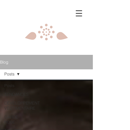
Blog
Posts
Posts
TENDANCES
DÉVELOPPEMENT
VESTIMENTAIRE
GARDE-
ROBE