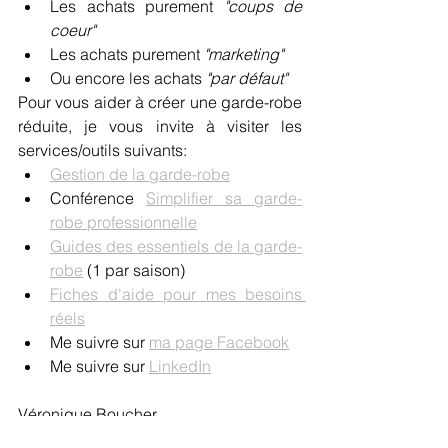
Les achats purement
 "coups de 
coeur"
Les achats purement 
"marketing"
Ou encore les achats 
"par défaut"
Pour vous aider à créer une garde-robe 
réduite, je vous invite à visiter les 
services/outils suivants:
Gestion de la garde-robe
Conférence 
Simplifier sa garde-
robe professionnelle
Guides des essentiels de la garde-
robe
 (1 par saison)
Fiches d'aide pour mes besoins 
réels
Me suivre sur 
ma page Facebook
Me suivre sur 
LinkedIn
Véronique Boucher
Styliste personnelle