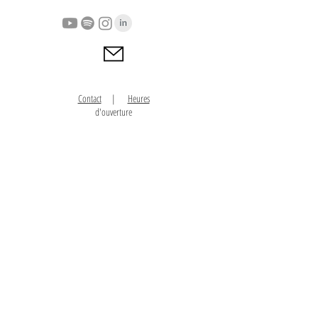
Contact
|
Heures
d'ouverture
S'abonner à l'infolettre
Télécharger l'application mobile | Gratuit
Politique de confidentialité
Programme fidélité & récompenses
Hors Canada ? Convertis dans ta devise!